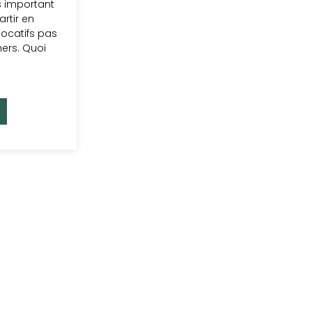
s important
rtir en
ocatifs pas
hers. Quoi