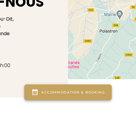
-NOUS
eu-Dit,
e
ande
9h:00