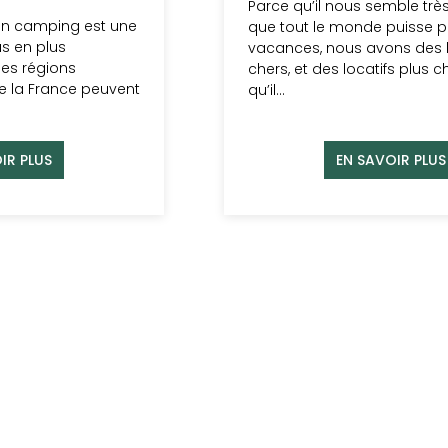
Parce qu’il nous semble trè
en camping est une
que tout le monde puisse pa
us en plus
vacances, nous avons des l
les régions
chers, et des locatifs plus c
de la France peuvent
qu’il…
IR PLUS
EN SAVOIR PLUS