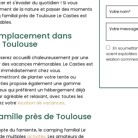
cer et s'évader du quotidien ! Si vous
nement de la nature et passer des moments
g familial près de Toulouse Le Casties est
iables.
 emplacement dans
e Toulouse
En soumettant 
soient exploitées
 serez accueilli chaleureusement par une
relation commerci
r des vacances mémorables. Le Casties est
ez immédiatement chez vous.
ettront de planter votre tente ou
 Casties propose également une gamme
eux qui préfèrent un hébergement déjà
our agréable et relaxant, avec toutes les
ez votre
location de vacances
.
Famille près de Toulouse
te du farniente, le camping familial Le
 de multiples
activités
. Les amateurs de