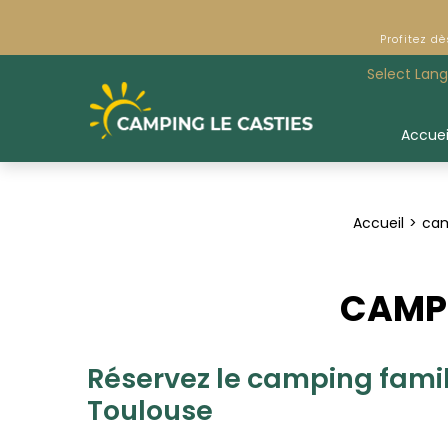
Profitez d
Select Lan
Accuei
Accueil
cam
CAMPI
Réservez le camping famil
Toulouse