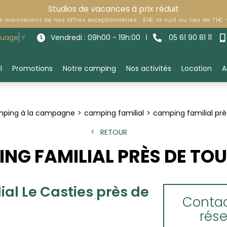
Studios de vacances à prix réduit
ès maintenant de nos offres exceptionnelles : 51€ la nuit au lieu de 71€
Vendredi : 09h00 - 19h:00
05 61 90 81 11
guage
▼
l
Promotions
Notre camping
Nos activités
Location
A
ping à la campagne
camping familial
camping familial pr
RETOUR
NG FAMILIAL PRÈS DE TO
ial Le Casties près de
Contac
rés