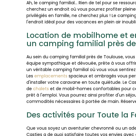
Ah, le camping familial... Rien de tel pour se ressour
cherchez un endroit où vous pourrez profiter plei
privilégiés en famille, ne cherchez plus ! Le campin
l'endroit idéal pour des vacances en plein air inoubl
Location de mobilhome et
un camping familial près d
Au sein du camping familial près de Toulouse, vous
équipe sympathique et dévouée, prête à vous offri
un véritable camping familial où vous vous sentir
Les
emplacements
spacieux et ombragés vous perm
d'installer votre caravane en toute quiétude. Le
de
chalets
et de mobil-homes confortables pour c
prêt à l'emploi. Vous pourrez ainsi profiter d'un séj
commodités nécessaires à portée de main. Réserv
Des activités pour Toute la 
Que vous soyez un aventurier chevronné ou un adep
Casties a de quoi satisfaire toutes vos envies avec