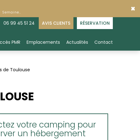
×
 - Semaine…
06 99 45 51 24
AVIS CLIENTS
RÉSERVATION
ccès PMR
Emplacements
Actualités
Contact
ès de Toulouse
ULOUSE
tez votre camping pour
erver un hébergement