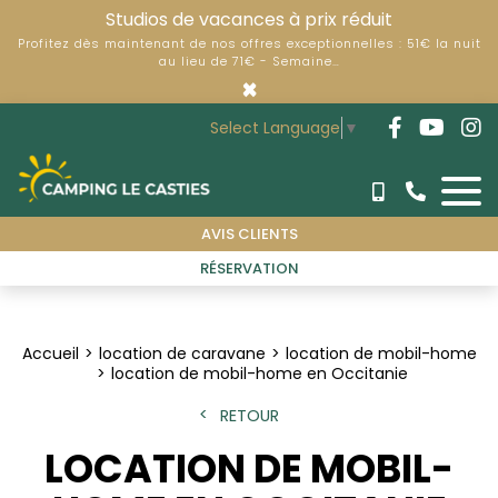
Studios de vacances à prix réduit
Profitez dès maintenant de nos offres exceptionnelles : 51€ la nuit
au lieu de 71€ - Semaine…
×
Select Language
▼
AVIS CLIENTS
RÉSERVATION
Accueil
location de caravane
location de mobil-home
location de mobil-home en Occitanie
RETOUR
LOCATION DE MOBIL-