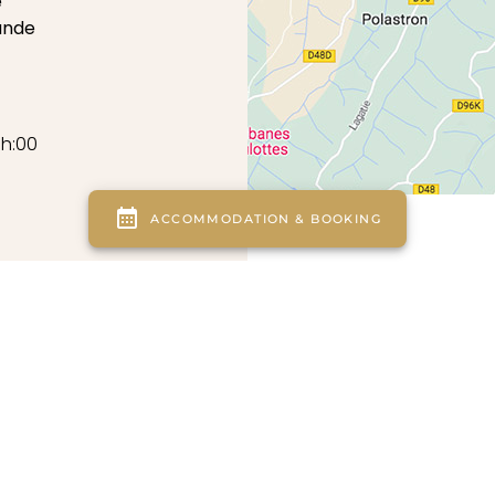
e
ande
9h:00
égales
Charte d’utilisation des données
Plan du site
Gestion 