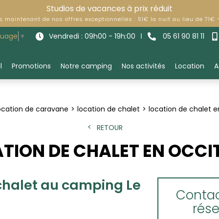
Studios de vacances à prix réduit
ès maintenant de nos offres exceptionnelles : 51€ la nuit au lieu de 71€
Vendredi : 09h00 - 19h:00
05 61 90 81 11
guage
▼
l
Promotions
Notre camping
Nos activités
Location
A
ocation de caravane
location de chalet
location de chalet e
RETOUR
TION DE CHALET EN OCCI
chalet au camping Le
Contac
rés