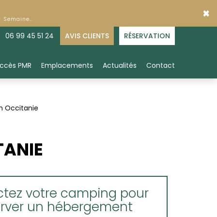
×
 - Semaine…
06 99 45 51 24
AVIS CLIENTS
RÉSERVATION
ccès PMR
Emplacements
Actualités
Contact
n Occitanie
TANIE
tez votre camping pour
erver un hébergement