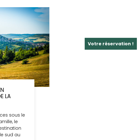
Votre réservation !
EN
E LA
ces sous le
mille, le
estination
le sud au