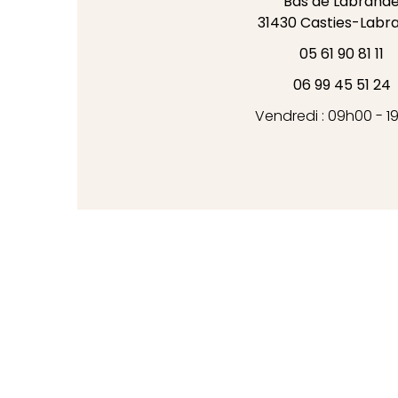
Bas de Labrand
31430
Casties-Labr
05 61 90 81 11
06 99 45 51 24
Vendredi : 09h00 - 1
Mentions l