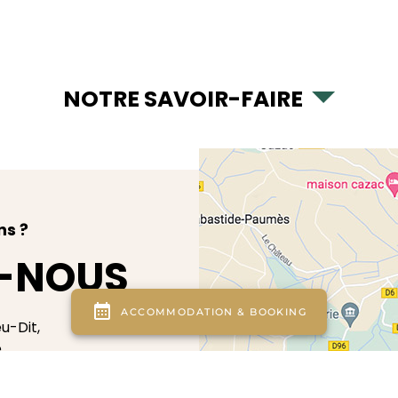
NOTRE SAVOIR-FAIRE
ns ?
-NOUS
eu-Dit,
e
ande