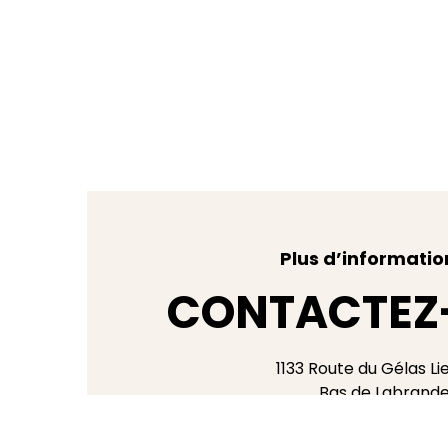
Plus d’informatio
CONTACTEZ
1133 Route du Gélas Li
Bas de Labrand
31430
Casties-Labr