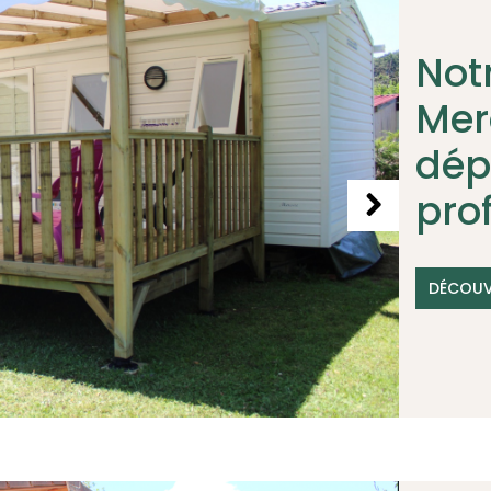
Not
Mer
dép
pro
DÉCOUV