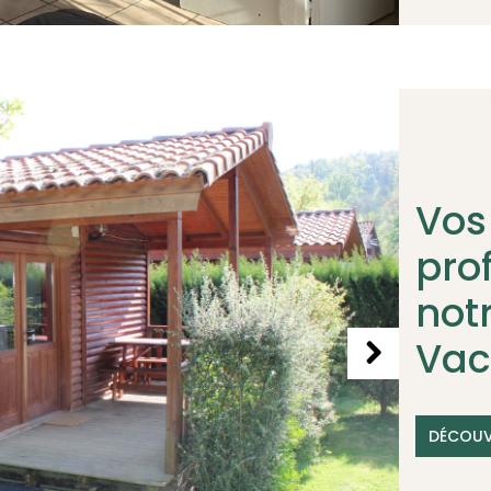
Vos
pro
not
Vac
DÉCOUV