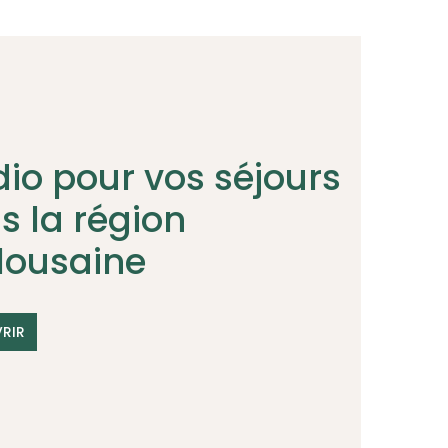
dio pour vos séjours
s la région
lousaine
RIR