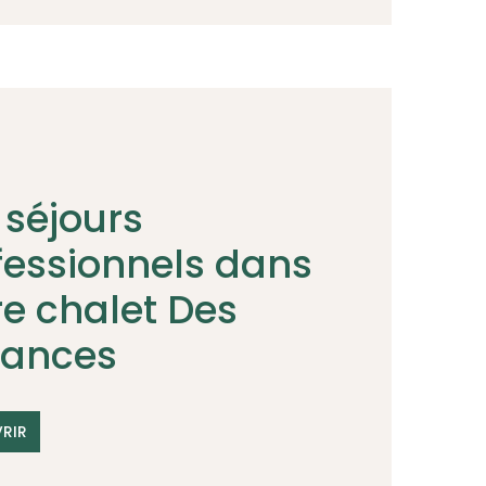
 séjours
fessionnels dans
re chalet Des
ances
RIR