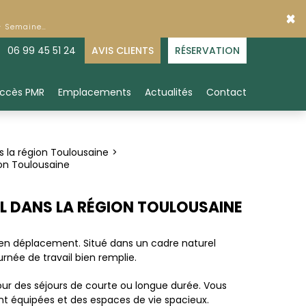
×
 - Semaine…
06 99 45 51 24
AVIS CLIENTS
RÉSERVATION
ccès PMR
Emplacements
Actualités
Contact
 la région Toulousaine
on Toulousaine
L DANS LA RÉGION TOULOUSAINE
 en déplacement. Situé dans un cadre naturel
née de travail bien remplie.
our des séjours de courte ou longue durée. Vous
nt équipées et des espaces de vie spacieux.