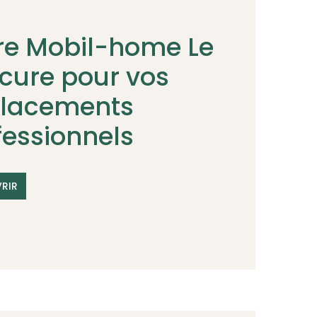
re Mobil-home Le
cure pour vos
lacements
fessionnels
RIR