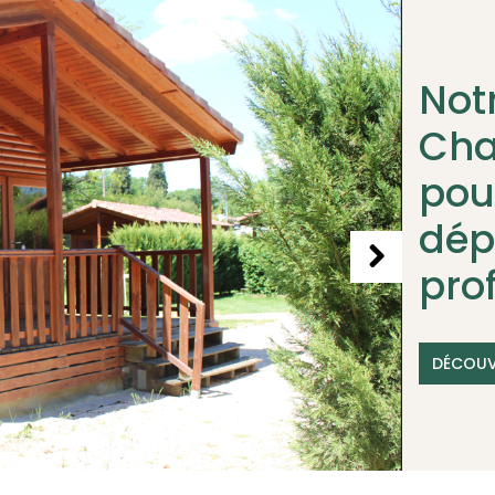
Not
Cha
pou
dép
pro
DÉCOUV