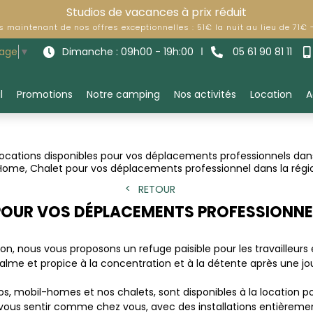
Studios de vacances à prix réduit
ès maintenant de nos offres exceptionnelles : 51€ la nuit au lieu de 71€
Dimanche : 09h00 - 19h:00
05 61 90 81 11
uage
▼
l
Promotions
Notre camping
Nos activités
Location
A
locations disponibles pour vos déplacements professionnels dans
-Home, Chalet pour vos déplacements professionnel dans la régi
RETOUR
POUR VOS DÉPLACEMENTS PROFESSIONNE
, nous vous proposons un refuge paisible pour les travailleurs
me et propice à la concentration et à la détente après une jour
s, mobil-homes et nos chalets, sont disponibles à la location p
r vous sentir comme chez vous, avec des installations entièreme