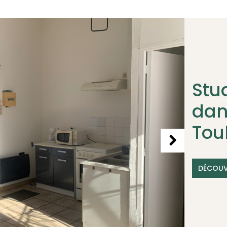
Stu
dan
Tou
DÉCOUV