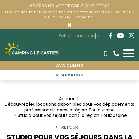
Studios de vacances à prix réduit
Profitez dès maintenant de nos offres exceptionnelles : 51€ la nuit
au lieu de 71€ - Semaine…
×
Select Language
▼
AVIS CLIENTS
RÉSERVATION
Accueil
Découvrez les locations disponibles pour vos déplacements
professionnels dans la région Toulousaine
Studio pour vos séjours dans la région Toulousaine
RETOUR
STUDIO POUR VOS SÉJOURS DANS LA