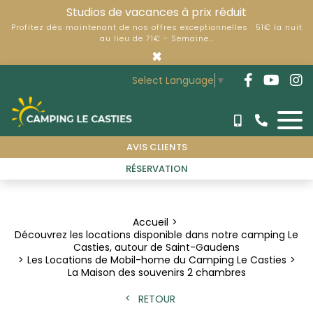
Studios de vacances à prix réduit
Profitez dès maintenant de nos offres exceptionnelles : 51€ la nuit
au lieu de 71€ - Semaine…
×
Select Language
▼
AVIS CLIENTS
RÉSERVATION
Accueil
Découvrez les locations disponible dans notre camping Le
Casties, autour de Saint-Gaudens
Les Locations de Mobil-home du Camping Le Casties
La Maison des souvenirs 2 chambres
RETOUR