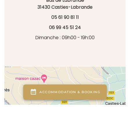
Bas de Labrande
31430
Casties-Labrande
05 61 90 81 11
06 99 45 51 24
Dimanche : 09h00 - 19h:00
reca