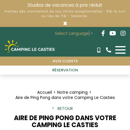
Studios de vacances à prix réduit
Profitez dès maintenant de nos offres exceptionnelles : 51€ la nuit
au lieu de 71€ - Semaine…
×
Select Language
▼
AVIS CLIENTS
RÉSERVATION
Accueil
Notre camping
Aire de Ping Pong dans votre Camping Le Casties
RETOUR
AIRE DE PING PONG DANS VOTRE
CAMPING LE CASTIES