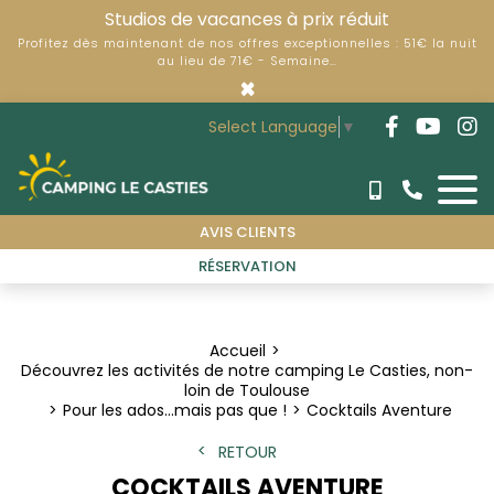
Studios de vacances à prix réduit
Profitez dès maintenant de nos offres exceptionnelles : 51€ la nuit
au lieu de 71€ - Semaine…
×
Select Language
▼
AVIS CLIENTS
RÉSERVATION
Accueil
Découvrez les activités de notre camping Le Casties, non-
loin de Toulouse
Pour les ados…mais pas que !
Cocktails Aventure
RETOUR
COCKTAILS AVENTURE