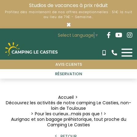
Studios de vacances à prix réduit
Profitez dès maintenant de nos offres exceptionnelles : 51€ la nuit
au lieu de 71€ - Semaine…
×
Select Language
▼
AVIS CLIENTS
RÉSERVATION
Accueil
Découvrez les activités de notre camping Le Casties, non-
loin de Toulouse
Pour les curieux...mais pas que !
Aurignac et son bagage préhistorique, tout proche du
Camping Le Casties
RETOUR