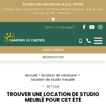
Studios de vacances à prix réduit
Profitez dès maintenant de nos offres exceptionnelles : 51€ la nuit
au lieu de 71€ - Semaine…
×
Select Language
▼
AVIS CLIENTS
RÉSERVATION
Accueil
location de caravane
location de studio meublé
RETOUR
TROUVER UNE LOCATION DE STUDIO
MEUBLÉ POUR CET ÉTÉ